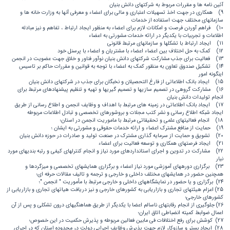
آئین نامه ها و مقررات مربوط به شرکتهای دانش بنیان
9) همکاری در جهت اخذ تسهیلات اعتباری و مالی برای اعضاء و معرفی آنها به وزارت خانه ها و
سازمانهای مختلف جهت استفاده از خدمات
10) فراهم آوردن فرصت و امکانات لازم برای اعضاء به منظور ایجاد ارتباط ، تفاهم و نیز مبادله
اطلاعات و تجربیات با یکدیگر در ارائه خدمات مشورتی به اعضاء
11) ایجاد ارتباط با تشکلها و سازمانهای مرتبط قانونی
12) کمک به حل اختلاف بین اعضاء اعضاء با مشتریان و اعضاء با پرسنل خود
13) فعالیت برای جذب مشارکت شرکتهای دانش بنیان نوآور فناور و خلاق جهت عضویت در انجمن
14) تشکیل صندوق تعاون به منظور کمک به اعضاء با توجه به قوانین و مقررات حاکم بر تاسیس
اینگونه امور
15) ایجاد بانک اطلاعاتی از فارغ التحصیلان و نخبگان برای جذب در شرکتهای دانش بنیان
16) مشارکت گروهی در تصمیم سازیها و تصمیم گیریها و تهیه و تنظیم پیشنهادهای مرتبط برای
انجام تولیدات دانش بنیان
17) ایجاد بانک اطلاعاتی در زمینه های مرتبط با اهداف و وظایف انجمن و اطلاع رسانی از طریق
ایجاد شبکه اطلاع رسانی و نشر کتب مجلات و بروشورهای تخصصی و تبادل اطلاعات مربوطه
18) انجام فعالیتهای علمی و تحقیقاتی مرتبط با ماموریت انجمن در استان؛
19) حمایت از منافع مشترک اعضاء و ارائه خدمات حقوقی و مشورتی به ایشان ؛
20) تشویق و حمایت از سرمایه گذاری مشترک در صنعت تولید و صادرات در حوزه دانش بنیان
21) ایجاد فرصتهای همکاری و توسعه فعالیت برای اعضاء
22) مشارکت در تدوین و اجرای استانداردهای مورد نیاز و انجام کنترلهای کیفی و رتبه بندیهای مورد
نیار
23) برگزاری دورههای آموزشی مورد نیاز اعضاء و برگزاری همایشهای تخصصی و میزگردها و
همچنین حضور در همایشهای مختلف داخلی و خارجی و ترجمه و تالیف مقالات حرفه ای؛
24) برگزاری و یا حضور در نمایشگاههای داخلی و خارجی مرتبط با مأموریت " انجمن "؛
25) اعزام هیئتهای تجاری و بازاریابی به کشورهای خارجی و نیز دریافت هیاتهای تجاری و بازاریابی از
کشورهای خارجی؛
26) جلوگیری از انجام رقابتهای ناسالم اعضا با یکدیگر از طریق هماهنگیهای درون تشکلی و پس از آن
اعمال ضوابط کمیته انضباطی اتاق ایران؛
27) کوشش برای رفع اختلافات فی مابین فعالین مربوطه و پذیرش حکمیت در این خصوص؛
28) ایجاد بستر و سازوکار لازم جهت پذیرش وظایف اجرایی دولت در محدوده استان که در اجرای