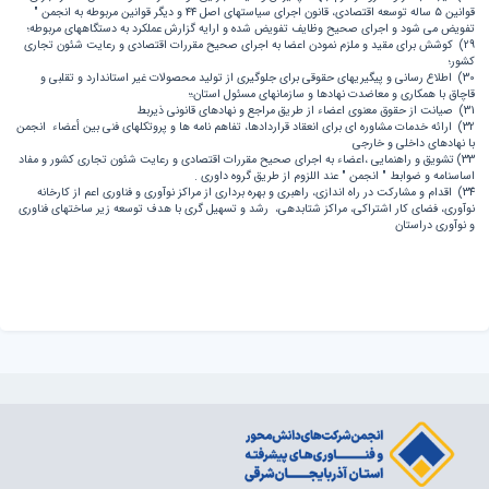
قوانین ۵ ساله توسعه اقتصادی، قانون اجرای سیاستهای اصل ۴۴ و دیگر قوانین مربوطه به انجمن "
تفویض می شود و اجرای صحیح وظایف تفویض شده و ارایه گزارش عملکرد به دستگاههای مربوطه؛
29) کوشش برای مقید و ملزم نمودن اعضا به اجرای صحیح مقررات اقتصادی و رعایت شئون تجاری
کشور؛
30) اطلاع رسانی و پیگیریهای حقوقی برای جلوگیری از تولید محصولات غیر استاندارد و تقلبی و
قاچاق با همکاری و معاضدت نهادها و سازمانهای مسئول استان؛؛
31) صیانت از حقوق معنوی اعضاء از طریق مراجع و نهادهای قانونی ذیربط
32) ارائه خدمات مشاوره ای برای انعقاد قراردادها، تفاهم نامه ها و پروتکلهای فنى بين أعضاء انجمن
با نهادهای داخلی و خارجی
33) تشویق و راهنمایی ،اعضاء به اجرای صحیح مقررات اقتصادی و رعایت شئون تجاری کشور و مفاد
اساسنامه و ضوابط " انجمن " عند اللزوم از طریق گروه داوری .
34) اقدام و مشارکت در راه اندازی، راهبری و بهره برداری از مراکز نوآوری و فناوری اعم از کارخانه
نوآوری، فضای کار اشتراکی، مراکز شتابدهی، رشد و تسهیل گری با هدف توسعه زیر ساختهای فناوری
و نوآوری دراستان