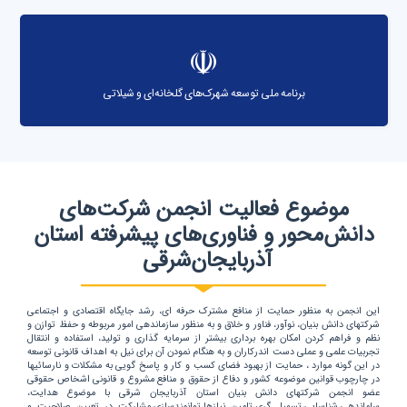
برنامه ملی توسعه شهرک‌های گلخانه‌ای و شیلاتی
موضوع فعالیت انجمن شرکت‌های
دانش‌محور و فناوری‌های پیشرفته استان
آذربایجان‌شرقی
این انجمن به منظور حمایت از منافع مشترک حرفه ای، رشد جایگاه اقتصادی و اجتماعی
شرکتهای دانش بنیان، نوآور، فناور و خلاق و به منظور سازماندهی امور مربوطه و حفظ توازن و
نظم و فراهم کردن امکان بهره برداری بیشتر از سرمایه گذاری و تولید، استفاده و انتقال
تجربیات علمی و عملی دست اندرکاران و به هنگام نمودن آن برای نیل به اهداف قانونی توسعه
در این گونه موارد ، حمایت از بهبود فضای کسب و کار و پاسخ گویی به مشکلات و نارسائیها
در چارچوب قوانین موضوعه کشور و دفاع از حقوق و منافع مشروع و قانونی اشخاص حقوقی
عضو انجمن شرکتهای دانش بنیان استان آذربایجان شرقی با موضوع هدایت،
ساماندهی،شناسایی،تسهیل گری،تامین نیازها،توانمندسازی،مشارکت در تعیین صلاحیت و